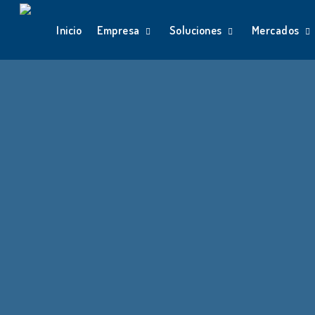
Skip
Inicio
Empresa
Soluciones
Mercados
to
main
content