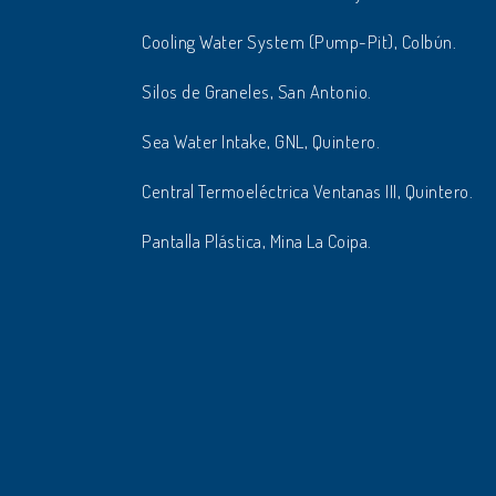
Cooling Water System (Pump-Pit), Colbún.
Silos de Graneles, San Antonio.
Sea Water Intake, GNL, Quintero.
Central Termoeléctrica Ventanas III, Quintero.
Pantalla Plástica, Mina La Coipa.
MERVAL Metro Valparaíso
Muro Pantalla.
Estación Vespucio Norte
Metro L2, Barrettes anclados.