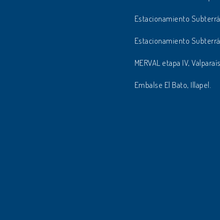
Estacionamiento Subterrá
Estacionamiento Subterrá
MERVAL etapa IV, Valparaí
Embalse El Bato, Illapel.
Mina La Coipa
Pantalla plástica.
Edificio Oficinas Copiapó
Muro Pantalla anclado.