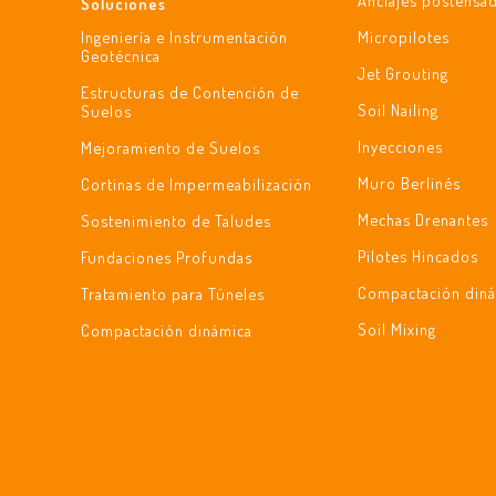
Anclajes postensa
Soluciones
Ingeniería e Instrumentación
Micropilotes
Geotécnica
Jet Grouting
Estructuras de Contención de
Soil Nailing
Suelos
Inyecciones
Mejoramiento de Suelos
Muro Berlinés
Cortinas de Impermeabilización
Mechas Drenantes
Sostenimiento de Taludes
Pilotes Hincados
Fundaciones Profundas
Compactación din
Tratamiento para Túneles
Soil Mixing
Compactación dinámica