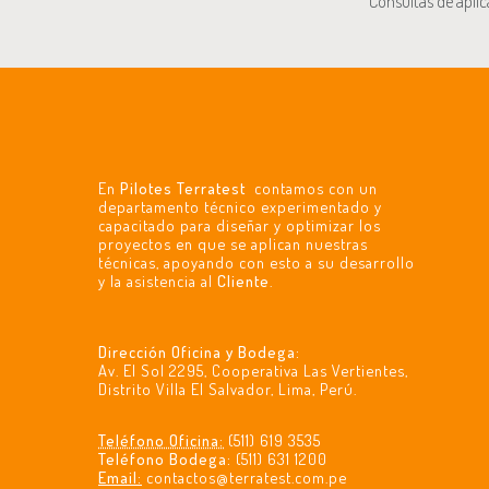
Consultas de aplic
En
Pilotes Terratest
contamos con un
departamento técnico experimentado y
capacitado para diseñar y optimizar los
proyectos en que se aplican nuestras
técnicas, apoyando con esto a su desarrollo
y la asistencia al
Cliente
.
Dirección Oficina y Bodega:
Av. El Sol 2295, Cooperativa Las Vertientes,
Distrito Villa El Salvador, Lima, Perú.
Teléfono Oficina:
(511) 619 3535
Teléfono Bodega:
(511) 631 1200
Email:
contactos@terratest.com.pe