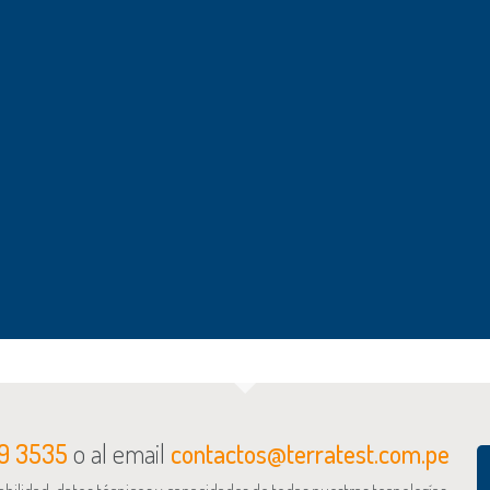
Casino Puerto Varas
Ampliación con Muro Pantalla.
Estacionamiento Subt.
Puerto Montt, Muro Pantalla.
MERVAL Metro Valparaíso
Muro Pantalla.
19 3535
o al email
contactos@terratest.com.pe