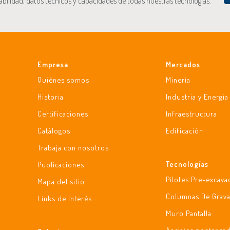
abilidad, datos técnicos y capacidades de todas nuestras tecnologías.
Empresa
Mercados
Quiénes somos
Minería
Historia
Industria y Energía
Certificaciones
Infraestructura
Catálogos
Edificación
Trabaja con nosotros
Tecnologías
Publicaciones
Pilotes Pre-excav
Mapa del sitio
Columnas De Grav
Links de Interés
Muro Pantalla