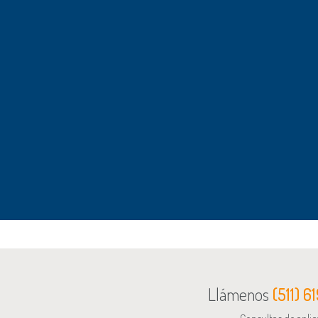
Hotel Colonos Puerto Varas
Muro Pantalla.
Mall Costanera Puerto Montt
Muro Pantalla.
Muro Pantalla, Rucatayo
Cortina de Impermeabilización.
Llámenos
(511) 6