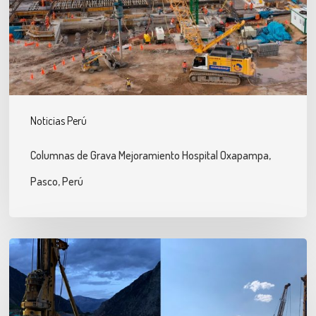
Oxapampa,
Pasco,
Perú
Noticias Perú
Columnas de Grava Mejoramiento Hospital Oxapampa,
Pasco, Perú
Pilotes
para
Cimentación
del