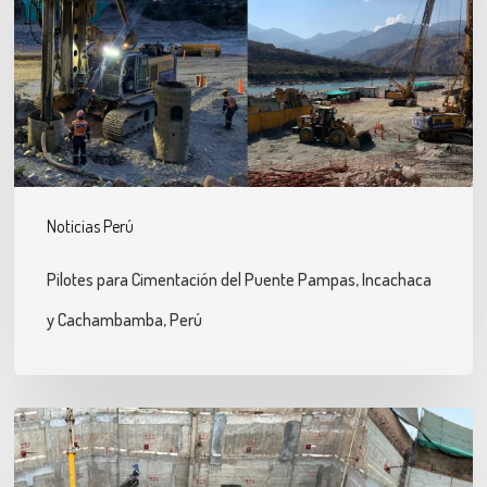
Puente
Pampas,
Incachaca
y
Cachambamba,
Perú
Noticias Perú
Pilotes para Cimentación del Puente Pampas, Incachaca
y Cachambamba, Perú
Micropilotes
de