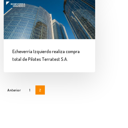
Echeverría
Izquierdo
realiza
compra
total
de
Echeverría Izquierdo realiza compra
Pilotes
total de Pilotes Terratest S.A.
Terratest
S.A.
Anterior
1
2