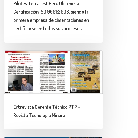
Pilotes Terratest Perú Obtiene la
ISO
Certificación ISO 9001:2008, siendo la
9001:2008,
primera empresa de cimentaciones en
siendo
certificarse en todos sus procesos.
la
primera
empresa
Entrevista
de
Gerente
cimentaciones
Técnico
en
PTP
certificarse
–
en
Revista
Entrevista Gerente Técnico PTP –
todos
Tecnologia
Revista Tecnologia Minera
sus
Minera
procesos.